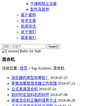
干燥和除尘设备
配件及其他
客户案例
技术文章
新闻资讯
关于我们
联系我们
混合机
当前位置 :
首页
»
Tag Archives: 混合机
混合器的类型有哪些？
2018-07-25
单锥双螺旋混合器工作原理
2018-07-24
立式高速混合机
2018-07-16
如何判定混料机的好坏
2018-07-06
单锥混合机正确的保养方法
2018-06-20